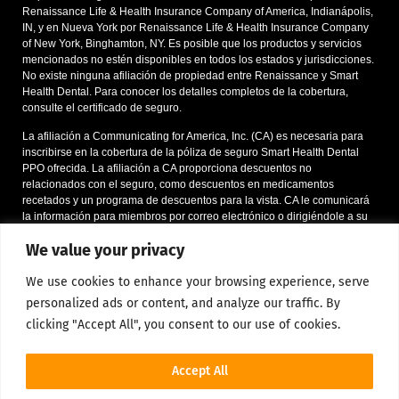
Renaissance Life & Health Insurance Company of America, Indianápolis,
IN, y en Nueva York por Renaissance Life & Health Insurance Company
of New York, Binghamton, NY. Es posible que los productos y servicios
mencionados no estén disponibles en todos los estados y jurisdicciones.
No existe ninguna afiliación de propiedad entre Renaissance y Smart
Health Dental. Para conocer los detalles completos de la cobertura,
consulte el certificado de seguro.
La afiliación a Communicating for America, Inc. (CA) es necesaria para
inscribirse en la cobertura de la póliza de seguro Smart Health Dental
PPO ofrecida. La afiliación a CA proporciona descuentos no
relacionados con el seguro, como descuentos en medicamentos
recetados y un programa de descuentos para la vista. CA le comunicará
la información para miembros por correo electrónico o dirigiéndole a su
sitio web. Si una persona decide inscribirse en la póliza de seguro
We value your privacy
dental, se le pedirá durante el proceso de inscripción que confirme la
aceptación de la afiliación a CA.
We use cookies to enhance your browsing experience, serve
*Se aplican ciertas restricciones; llámenos o envíenos un correo
personalized ads or content, and analyze our traffic. By
electrónico para conocer todos los detalles.
clicking "Accept All", you consent to our use of cookies.
1Datos de la red de socios de Renacimiento en 2016
Accept All