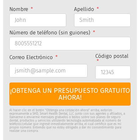
Nombre
Apellido
Número de teléfono (sin guiones)
Código postal
Correo Electrónico
¡OBTENGA UN PRESUPUESTO GRATUITO
AHORA!
Al hacer clic en el botón "Obtenga una cotización ahora" arriba, autorizo
expresamente a SHD, Smart Health Dental, LLC junto con sus agentes y afiliados, a
llamarme o enviarme mensajes grabados o textos sobre sus planes de seguro
dental, productos y servicios utilizando tecnología automatizada al número de
teléfono/celular que ingresé inmediatamente arriba, el cual certifico que es mi
propio número. Entiendo que no estoy obligado a dar mi consentimiento para
realizar una compra.