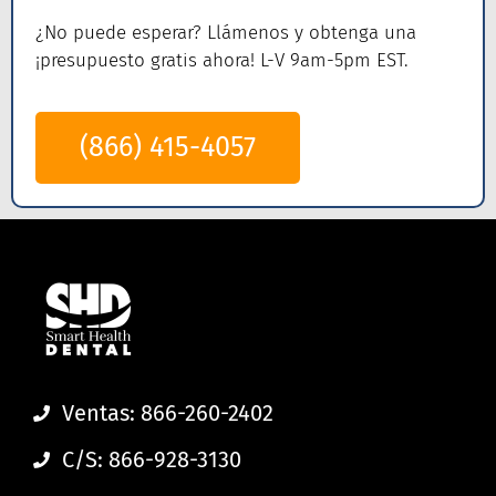
¿No puede esperar? Llámenos
y obtenga una
¡presupuesto gratis ahora! L-V 9am-5pm EST.
(866) 415-4057
Ventas: 866-260-2402
C/S: 866-928-3130