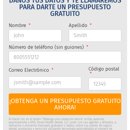
DANOS TUS DATOS Y TE LLAMAREMOS
PARA DARTE UN PRESUPUESTO
GRATUITO
Nombre
Apellido
Número de teléfono (sin guiones)
Código postal
Correo Electrónico
¡OBTENGA UN PRESUPUESTO GRATUITO
AHORA!
Al hacer clic en el botón "Obtenga una cotización ahora" arriba, autorizo
expresamente a SHD, Smart Health Dental, LLC junto con sus agentes y afiliados, a
llamarme o enviarme mensajes grabados o textos sobre sus planes de seguro
dental, productos y servicios utilizando tecnología automatizada al número de