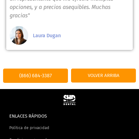
opciones, y a precios asequibles. Muchas
gracias"
Laura Dugan
(866) 684-3387
VOLVER ARRIBA
ENLACES RÁPIDOS
Política de privacidad