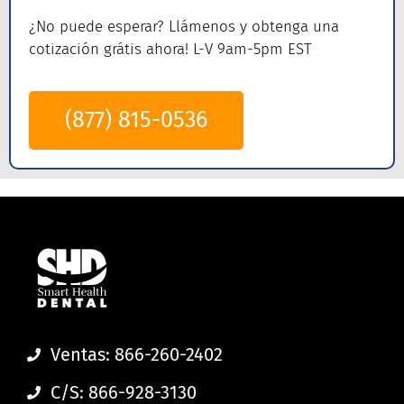
¿No puede esperar? Llámenos
y obtenga una
cotización grátis ahora! L-V 9am-5pm EST
(877) 815-0536
Ventas: 866-260-2402
C/S: 866-928-3130