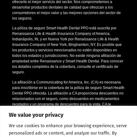
ofrecerle el mejor servicio del sector. Nos comprometemos a
desarrollar productos dentales de calidad que ofrezcan a los
consumidores el mejor valor y las mejores opciones del sector de
los seguros.
La póliza de seguro Smart Health Dental PPO está suscrita por
Renaissance Life & Health Insurance Company of America,
Indianápolis, IN, y en Nueva York por Renaissance Life & Health
Insurance Company of New York, Binghamton, NY. Es posible que
los productos y servicios mencionados no estén disponibles en
todos los estados y jurisdicciones. No existe ninguna afiliación de
propiedad entre Renaissance y Smart Health Dental. Para conocer
los detalles completos de la cobertura, consulte el certificado de
seguro.
La afiliación a Communicating for America, Inc. (CA) es necesaria
para inscribirse en la cobertura de la póliza de seguro Smart Health
Dental PPO ofrecida. La afiliación a CA proporciona descuentos no
relacionados con el seguro, como descuentos en medicamentos
recetados y un programa de descuentos para la vista. CA le
comunicará la información para miembros por correo electrónico o
We value your privacy
dirigiéndole a su sitio web. Si una persona decide inscribirse en la
póliza de seguro dental, se le pedirá durante el proceso de
We use cookies to enhance your browsing experience, serve
inscripción que confirme la aceptación de la afiliación a CA.
personalized ads or content, and analyze our traffic. By
*Se aplican ciertas restricciones; llámenos o envíenos un correo