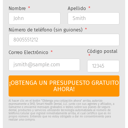
Nombre
Apellido
Número de teléfono (sin guiones)
Código postal
Correo Electrónico
¡OBTENGA UN PRESUPUESTO GRATUITO
AHORA!
Al hacer clic en el botón "Obtenga una cotización ahora" arriba, autorizo
expresamente a SHD, Smart Health Dental, LLC junto con sus agentes y afiliados, a
llamarme o enviarme mensajes grabados o textos sobre sus planes de seguro
dental, productos y servicios utilizando tecnología automatizada al número de
teléfono/celular que ingresé inmediatamente arriba, el cual certifico que es mi
propio número. Entiendo que no estoy obligado a dar mi consentimiento para
realizar una compra.