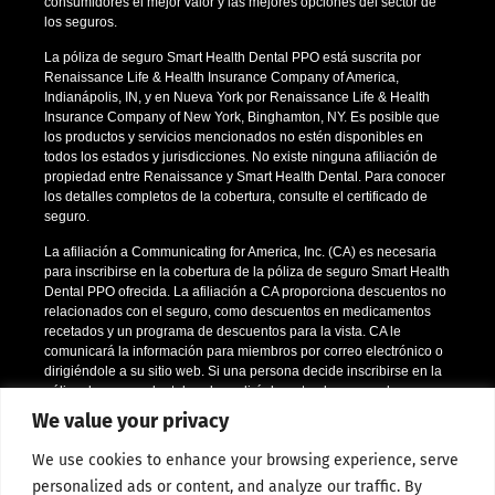
consumidores el mejor valor y las mejores opciones del sector de
los seguros.
La póliza de seguro Smart Health Dental PPO está suscrita por
Renaissance Life & Health Insurance Company of America,
Indianápolis, IN, y en Nueva York por Renaissance Life & Health
Insurance Company of New York, Binghamton, NY. Es posible que
los productos y servicios mencionados no estén disponibles en
todos los estados y jurisdicciones. No existe ninguna afiliación de
propiedad entre Renaissance y Smart Health Dental. Para conocer
los detalles completos de la cobertura, consulte el certificado de
seguro.
La afiliación a Communicating for America, Inc. (CA) es necesaria
para inscribirse en la cobertura de la póliza de seguro Smart Health
Dental PPO ofrecida. La afiliación a CA proporciona descuentos no
relacionados con el seguro, como descuentos en medicamentos
recetados y un programa de descuentos para la vista. CA le
comunicará la información para miembros por correo electrónico o
dirigiéndole a su sitio web. Si una persona decide inscribirse en la
póliza de seguro dental, se le pedirá durante el proceso de
inscripción que confirme la aceptación de la afiliación a CA.
We value your privacy
*Se aplican ciertas restricciones; llámenos o envíenos un correo
We use cookies to enhance your browsing experience, serve
electrónico para conocer todos los detalles.
personalized ads or content, and analyze our traffic. By