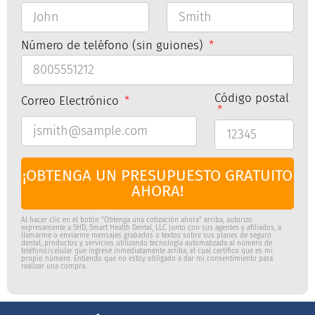
Número de teléfono (sin guiones)
Código postal
Correo Electrónico
¡OBTENGA UN PRESUPUESTO GRATUITO
AHORA!
Al hacer clic en el botón "Obtenga una cotización ahora" arriba, autorizo
expresamente a SHD, Smart Health Dental, LLC junto con sus agentes y afiliados, a
llamarme o enviarme mensajes grabados o textos sobre sus planes de seguro
dental, productos y servicios utilizando tecnología automatizada al número de
teléfono/celular que ingresé inmediatamente arriba, el cual certifico que es mi
propio número. Entiendo que no estoy obligado a dar mi consentimiento para
realizar una compra.