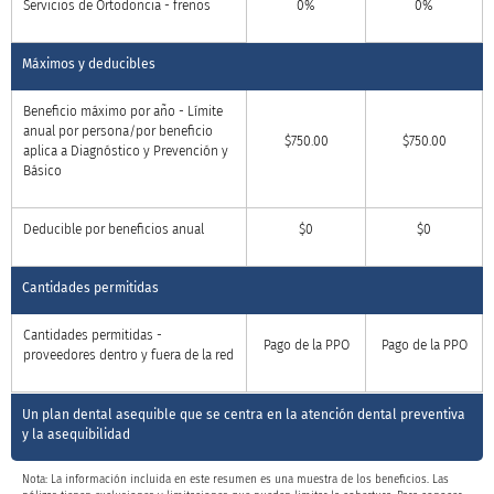
Servicios de Ortodoncia - frenos
0%
0%
Máximos y deducibles
Beneficio máximo por año - Límite
anual por persona/por beneficio
$750.00
$750.00
aplica a Diagnóstico y Prevención y
Básico
Deducible por beneficios anual
$0
$0
Cantidades permitidas
Cantidades permitidas -
Pago de la PPO
Pago de la PPO
proveedores dentro y fuera de la red
Un plan dental asequible que se centra en la atención dental preventiva
y la asequibilidad
Nota: La información incluida en este resumen es una muestra de los beneficios. Las