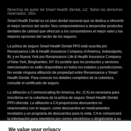
Derechos de autor de Smart Health Dental, LLC. Todos los derechos
reservados. 2024.
Smart Health Dental es un plan dental nacional que se dedica a ofrecerle
el mejor servicio del sector. Nos comprometemos a desarrollar productos
dentales de calidad que ofrezcan a los consumidores el mejor valor y las
mejores opciones del sector de los seguros.
La póliza de seguro Smart Health Dental PPO está suscrita por
Renaissance Life & Health Insurance Company of America, Indianápolis,
IN, y en Nueva York por Renaissance Life & Health Insurance Company
of New York, Binghamton, NY. Es posible que los productos y servicios
mencionados no estén disponibles en todos los estados y jurisdicciones.
No existe ninguna afiliación de propiedad entre Renaissance y Smart
Health Dental. Para conocer los detalles completos de la cobertura,
consulte el certificado de seguro.
La afiliación a Communicating for America, Inc. (CA) es necesaria para
inscribirse en la cobertura de la póliza de seguro Smart Health Dental
PPO ofrecida. La afiliación a CA proporciona descuentos no
relacionados con el seguro, como descuentos en medicamentos
recetados y un programa de descuentos para la vista. CA le comunicará
la información para miembros por correo electrónico o dirigiéndole a su
sitio web. Si una persona decide inscribirse en la póliza de seguro
We value your privacy
dental, se le pedirá durante el proceso de inscripción que confirme la