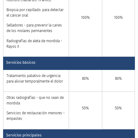
Biopsia por cepillado: para detectar
el cáncer oral
100%
100%
Selladores - para prevenir la caries
de los molares permanentes
Radiografías de aleta de mordida -
Rayos X
Servicios básicos
Tratamiento paliativo de urgencia:
80%
80%
para aliviar temporalmente el dolor
Otras radiografías - que no sean de
mordida
50%
50%
Servicios de restauración menores -
empastes
Servicios principales