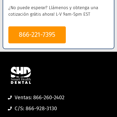
¿No puede esperar? Llámenos
y obtenga una
cotización grátis ahora! L-V 9am-5pm EST
866-221-7395
Ventas: 866-260-2402
C/S: 866-928-3130