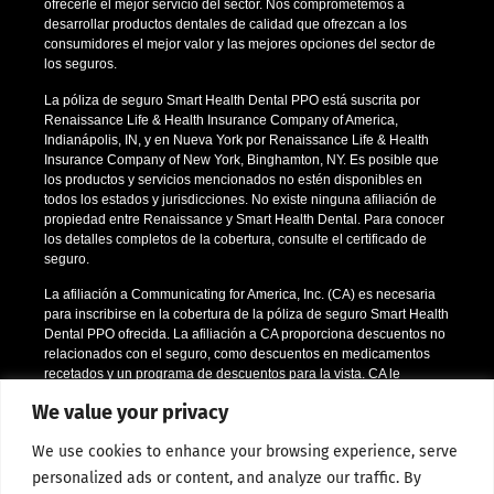
ofrecerle el mejor servicio del sector. Nos comprometemos a
desarrollar productos dentales de calidad que ofrezcan a los
consumidores el mejor valor y las mejores opciones del sector de
los seguros.
La póliza de seguro Smart Health Dental PPO está suscrita por
Renaissance Life & Health Insurance Company of America,
Indianápolis, IN, y en Nueva York por Renaissance Life & Health
Insurance Company of New York, Binghamton, NY. Es posible que
los productos y servicios mencionados no estén disponibles en
todos los estados y jurisdicciones. No existe ninguna afiliación de
propiedad entre Renaissance y Smart Health Dental. Para conocer
los detalles completos de la cobertura, consulte el certificado de
seguro.
La afiliación a Communicating for America, Inc. (CA) es necesaria
para inscribirse en la cobertura de la póliza de seguro Smart Health
Dental PPO ofrecida. La afiliación a CA proporciona descuentos no
relacionados con el seguro, como descuentos en medicamentos
recetados y un programa de descuentos para la vista. CA le
comunicará la información para miembros por correo electrónico o
We value your privacy
dirigiéndole a su sitio web. Si una persona decide inscribirse en la
póliza de seguro dental, se le pedirá durante el proceso de
We use cookies to enhance your browsing experience, serve
inscripción que confirme la aceptación de la afiliación a CA.
personalized ads or content, and analyze our traffic. By
*Se aplican ciertas restricciones; llámenos o envíenos un correo