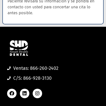
Paciente revisará su información y se pondrá en
contacto con usted para concertar una cita lo
antes posible.
Ventas: 866-260-2402
C/S: 866-928-3130