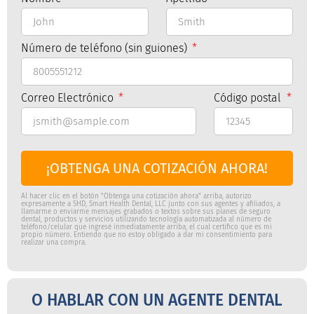
Número de teléfono (sin guiones)
Correo Electrónico
Código postal
¡OBTENGA UNA COTIZACIÓN AHORA!
Al hacer clic en el botón "Obtenga una cotización ahora" arriba, autorizo
expresamente a SHD, Smart Health Dental, LLC junto con sus agentes y afiliados, a
llamarme o enviarme mensajes grabados o textos sobre sus planes de seguro
dental, productos y servicios utilizando tecnología automatizada al número de
teléfono/celular que ingresé inmediatamente arriba, el cual certifico que es mi
propio número. Entiendo que no estoy obligado a dar mi consentimiento para
realizar una compra.
O HABLAR CON UN AGENTE DENTAL