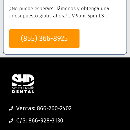
¿No puede esperar? Llámenos
y obtenga una
¡presupuesto gratis ahora! L-V 9am-5pm EST.
(855) 366-8925
Ventas: 866-260-2402
C/S: 866-928-3130