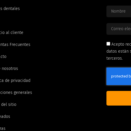
s dentales
cio al cliente
Acepto rec
ntas Frecuentes
datos están 
acto
terceros.
 nosotros
ica de privacidad
ciones generales
del sitio
eados
ras