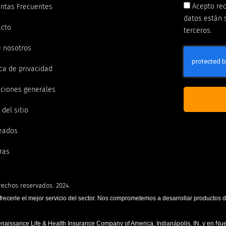
Acepto rec
ntas Frecuentes
datos están 
acto
terceros.
 nosotros
ica de privacidad
ciones generales
del sitio
eados
ras
rechos reservados. 2024.
frecerle el mejor servicio del sector. Nos comprometemos a desarrollar productos 
enaissance Life & Health Insurance Company of America, Indianápolis, IN, y en N