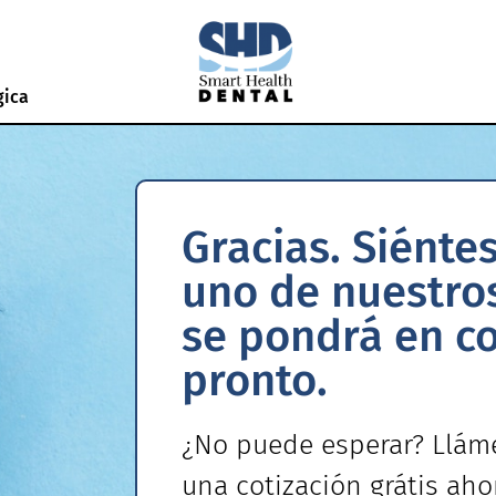
gica
Gracias. Siénte
uno de nuestro
se pondrá en c
pronto.
¿No puede esperar? Llá
una
cotización grátis ah