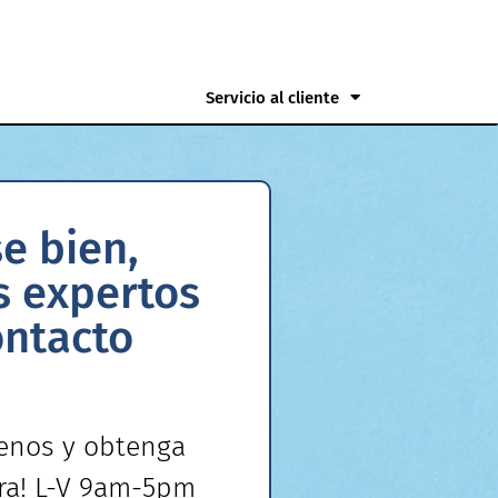
Servicio al cliente
se bien,
s expertos
ontacto
menos
y obtenga
ora! L-V 9am-5pm