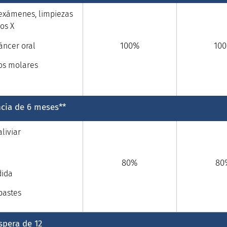
- exámenes, limpiezas
os X
100%
10
áncer oral
los molares
ncia de 6 meses**
liviar
80%
80
dida
pastes
spera de 12