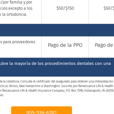
o/por familia y por
$50/$150
$50/
icios excepto a los
a la ortodoncia.
os para proveedores
Pago de la PPO
Pago de
ubre la mayoría de los procedimientos dentales con una
 la cobertura. Consulte el certificado del asegurado para obtener una interpretación 
cticut, Illinois, New Hampshire ni Washington. Suscrito por Renaissance Life & Health
or Renaissance Life & Health Insurance Company, P.O. Box 1596, Indianapolis, IN 4620
es.
855-526-6782