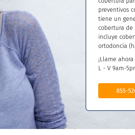
cobertura pa
preventivos 
tiene un gen
cobertura de
incluye cober
ortodoncia (h
¡Llame ahora 
L - V 9am-5p
855-52