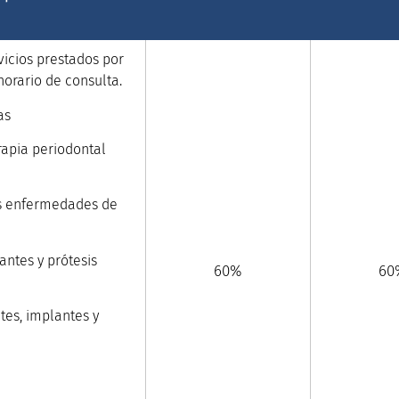
rvicios prestados por
 horario de consulta.
as
rapia periodontal
las enfermedades de
antes y prótesis
60%
60
tes, implantes y