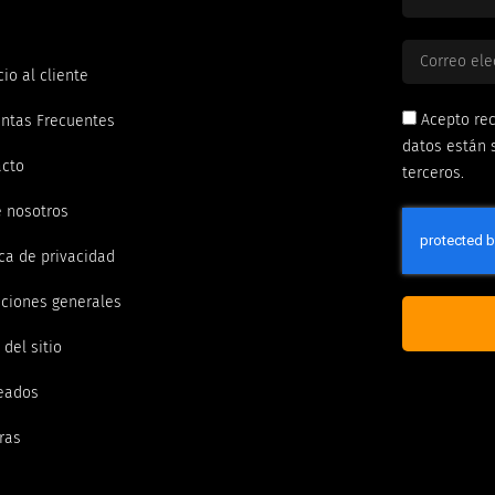
cio al cliente
Acepto rec
ntas Frecuentes
datos están 
acto
terceros.
 nosotros
ica de privacidad
ciones generales
del sitio
eados
ras