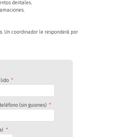
entos dentales.
clamaciones.
a. Un coordinador le responderá por
llido
eléfono (sin guiones)
tal