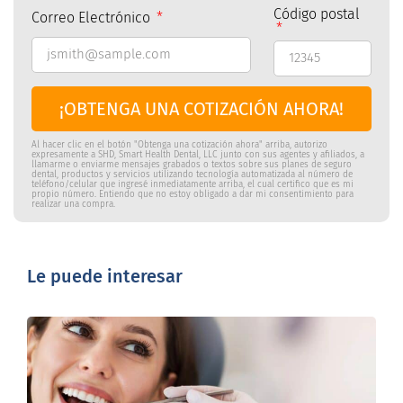
Código postal
Correo Electrónico
¡OBTENGA UNA COTIZACIÓN AHORA!
Al hacer clic en el botón "Obtenga una cotización ahora" arriba, autorizo
expresamente a SHD, Smart Health Dental, LLC junto con sus agentes y afiliados, a
llamarme o enviarme mensajes grabados o textos sobre sus planes de seguro
dental, productos y servicios utilizando tecnología automatizada al número de
teléfono/celular que ingresé inmediatamente arriba, el cual certifico que es mi
propio número. Entiendo que no estoy obligado a dar mi consentimiento para
realizar una compra.
Le puede interesar