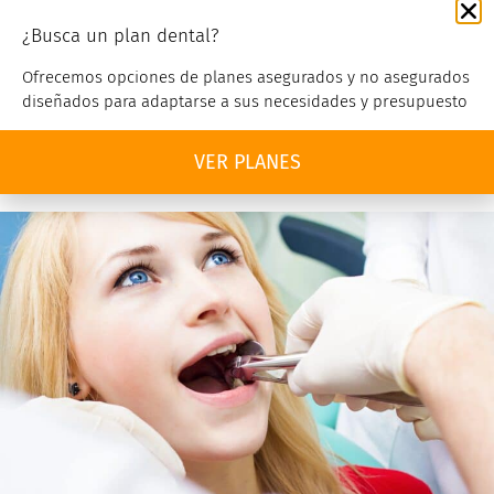
¿Busca un plan dental?
Servicio al cliente
Ofrecemos opciones de planes asegurados y no asegurados
diseñados para adaptarse a sus necesidades y presupuesto
NO SE SOMETA A UNA EXTRACCIÓN
VER PLANES
DENTAL ANTES DE LEER ESTO