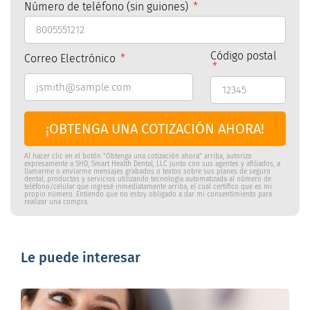
Número de teléfono (sin guiones)
Código postal
Correo Electrónico
¡OBTENGA UNA COTIZACIÓN AHORA!
Al hacer clic en el botón "Obtenga una cotización ahora" arriba, autorizo
expresamente a SHD, Smart Health Dental, LLC junto con sus agentes y afiliados, a
llamarme o enviarme mensajes grabados o textos sobre sus planes de seguro
dental, productos y servicios utilizando tecnología automatizada al número de
teléfono/celular que ingresé inmediatamente arriba, el cual certifico que es mi
propio número. Entiendo que no estoy obligado a dar mi consentimiento para
realizar una compra.
Le puede interesar